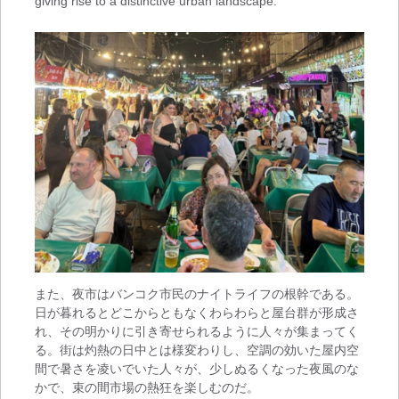
giving rise to a distinctive urban landscape.
また、夜市はバンコク市民のナイトライフの根幹である。
日が暮れるとどこからともなくわらわらと屋台群が形成さ
れ、その明かりに引き寄せられるように人々が集まってく
る。街は灼熱の日中とは様変わりし、空調の効いた屋内空
間で暑さを凌いでいた人々が、少しぬるくなった夜風のな
かで、束の間市場の熱狂を楽しむのだ。